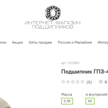
нки
Акции
Хиты продаж
Россия и Малайзия
Импо
арт.
100983
Подшипник ГПЗ-4
(0)
В
Масса
d внутрений
0,95
60