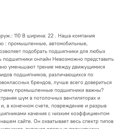
руж.: 110 В ширина: 22 . Наша компания
нно : промышленные, автомобильные,
позволяет подобрать подшипники для любых
ть подшипники онлайн Невозможно представить
ивно уменьшают трение между движущимися
видов подшипников, различающихся по
рвоклассных брендов, лучше всего довериться
. Почему промышленные подшипники важны?
траняя шум в потолочных вентиляторах и
и, в конечном счете, повреждение и разрыв
дшипниками качения с низким коэффициентом
ашем сайте. Он охватывает весь спектр типов
дшипников, включая опорные подшипники,