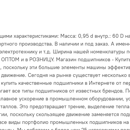
ми характеристиками: Масса: 0,95 d внутр.: 60 D на
ртного производства. В наличии и под заказ. А име
электротехнику и т.д. Ширина нашей номенклатуры 
и ОПТОМ и в РОЗНИЦУ. Магазин подшипников - Купи
, поскольку эти большие элементы машины эффект
 движение. Сегодня на рынке существует несколько 
е купить качественные подшипники в Интернете от пе
длагает все типы подшипников от известных брендов
лавное ускорение в промышленном оборудовании, ус
таллов. Это предотвращает трение, выделение тепла 
ргии, поскольку скользящее движение заменяется по
 все виды портфолио промышленных подшипников на н
енды. Мы работаем с более чем 25 категориями по