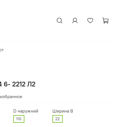
рт
 6- 2212 Л2
 избранное
D наружний
Ширина В
110
22