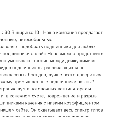
: 80 В ширина: 18 . Наша компания предлагает
шленные, автомобильные,
позволяет подобрать подшипники для любых
ть подшипники онлайн Невозможно представить
ивно уменьшают трение между движущимися
видов подшипников, различающихся по
рвоклассных брендов, лучше всего довериться
. Почему промышленные подшипники важны?
траняя шум в потолочных вентиляторах и
и, в конечном счете, повреждение и разрыв
дшипниками качения с низким коэффициентом
ашем сайте. Он охватывает весь спектр типов
дшипников, включая опорные подшипники,