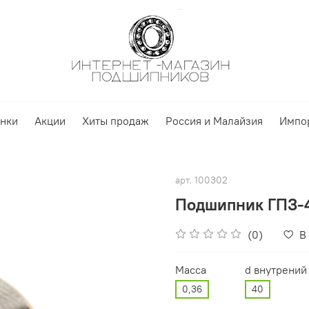
нки
Акции
Хиты продаж
Россия и Малайзия
Импо
арт.
100302
Подшипник ГПЗ-4
(0)
В
Масса
d внутрений
0,36
40