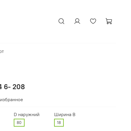
рт
 6- 208
 избранное
D наружний
Ширина В
80
18