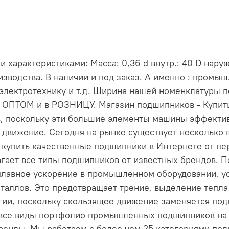
арактеристиками: Масса: 0,36 d внутр.: 40 D наруж.
зводства. В наличии и под заказ. А именно : промы
электротехнику и т.д. Ширина нашей номенклатуры 
и ОПТОМ и в РОЗНИЦУ. Магазин подшипников - Купи
, поскольку эти большие элементы машины эффект
 движение. Сегодня на рынке существует несколько 
е купить качественные подшипники в Интернете от пе
длагает все типы подшипников от известных брендов
лавное ускорение в промышленном оборудовании, ус
таллов. Это предотвращает трение, выделение тепла 
ргии, поскольку скользящее движение заменяется по
 все виды портфолио промышленных подшипников на н
енды. Мы работаем с более чем 25 категориями по