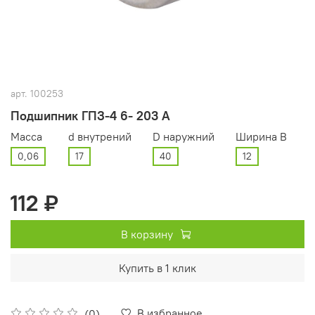
арт.
100253
Подшипник ГПЗ-4 6- 203 А
Масса
d внутрений
D наружний
Ширина В
0,06
17
40
12
112 ₽
В корзину
Купить в 1 клик
В избранное
(0)