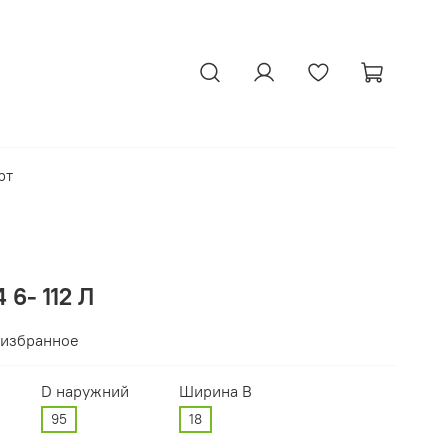
рт
6- 112 Л
 избранное
D наружний
Ширина В
95
18