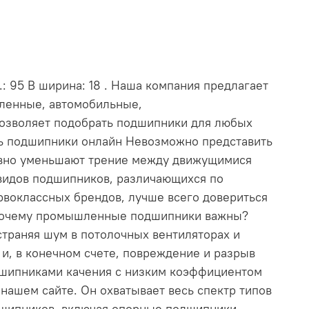
: 95 В ширина: 18 . Наша компания предлагает
шленные, автомобильные,
позволяет подобрать подшипники для любых
ть подшипники онлайн Невозможно представить
ивно уменьшают трение между движущимися
видов подшипников, различающихся по
рвоклассных брендов, лучше всего довериться
. Почему промышленные подшипники важны?
траняя шум в потолочных вентиляторах и
и, в конечном счете, повреждение и разрыв
дшипниками качения с низким коэффициентом
ашем сайте. Он охватывает весь спектр типов
дшипников, включая опорные подшипники,