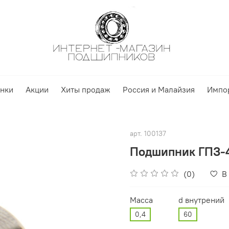
нки
Акции
Хиты продаж
Россия и Малайзия
Импо
арт.
100137
Подшипник ГПЗ-4 
(0)
В
Масса
d внутрений
0,4
60