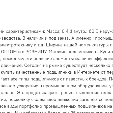
 характеристиками: Масса: 0,4 d внутр.: 60 D наруж.
зводства. В наличии и под заказ. А именно : промы
электротехнику и т.д. Ширина нашей номенклатуры 
и ОПТОМ и в РОЗНИЦУ. Магазин подшипников - Купи
, поскольку эти большие элементы машины эффект
 движение. Сегодня на рынке существует несколько 
е купить качественные подшипники в Интернете от пе
длагает все типы подшипников от известных брендов
лавное ускорение в промышленном оборудовании, ус
таллов. Это предотвращает трение, выделение тепла 
ргии, поскольку скользящее движение заменяется по
 все виды портфолио промышленных подшипников на н
енды. Мы работаем с более чем 25 категориями по