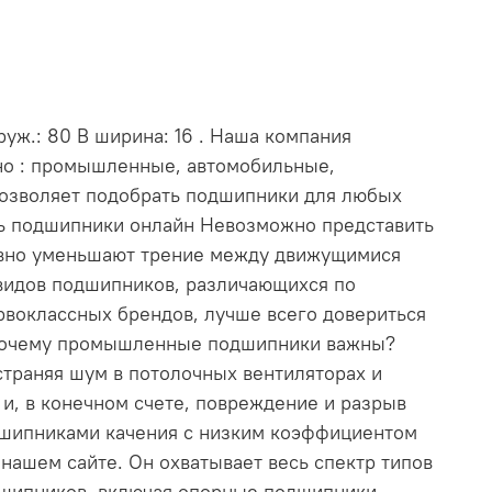
руж.: 80 В ширина: 16 . Наша компания
нно : промышленные, автомобильные,
позволяет подобрать подшипники для любых
ть подшипники онлайн Невозможно представить
ивно уменьшают трение между движущимися
видов подшипников, различающихся по
рвоклассных брендов, лучше всего довериться
. Почему промышленные подшипники важны?
траняя шум в потолочных вентиляторах и
и, в конечном счете, повреждение и разрыв
дшипниками качения с низким коэффициентом
ашем сайте. Он охватывает весь спектр типов
дшипников, включая опорные подшипники,