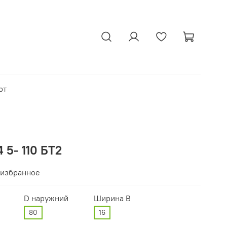
рт
 5- 110 БТ2
 избранное
D наружний
Ширина В
80
16