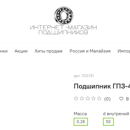
нки
Акции
Хиты продаж
Россия и Малайзия
Импо
арт.
100131
Подшипник ГПЗ-4
(0)
В
Масса
d внутрений
0,26
50