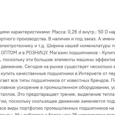
ми характеристиками: Масса: 0,26 d внутр.: 50 D на
ртного производства. В наличии и под заказ. А име
электротехнику и т.д. Ширина нашей номенклатуры 
и ОПТОМ и в РОЗНИЦУ. Магазин подшипников - Купи
, поскольку эти большие элементы машины эффект
 движение. Сегодня на рынке существует несколько 
е купить качественные подшипники в Интернете от пе
длагает все типы подшипников от известных брендов
лавное ускорение в промышленном оборудовании, ус
таллов. Это предотвращает трение, выделение тепла 
ргии, поскольку скользящее движение заменяется по
 все виды портфолио промышленных подшипников на н
енды. Мы работаем с более чем 25 категориями по