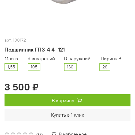
арт.
100172
Подшипник ГПЗ-4 4- 121
Масса
d внутрений
D наружний
Ширина В
1,55
105
160
26
3 500 ₽
В корзину
Купить в 1 клик
В избранное
(0)