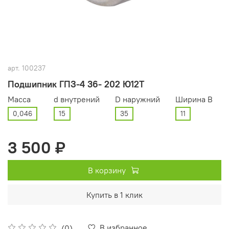
арт.
100237
Подшипник ГПЗ-4 36- 202 Ю12Т
Масса
d внутрений
D наружний
Ширина В
0,046
15
35
11
3 500 ₽
В корзину
Купить в 1 клик
В избранное
(0)