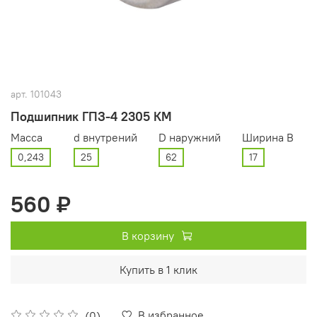
арт.
101043
Подшипник ГПЗ-4 2305 КМ
Масса
d внутрений
D наружний
Ширина В
0,243
25
62
17
560 ₽
В корзину
Купить в 1 клик
В избранное
(0)