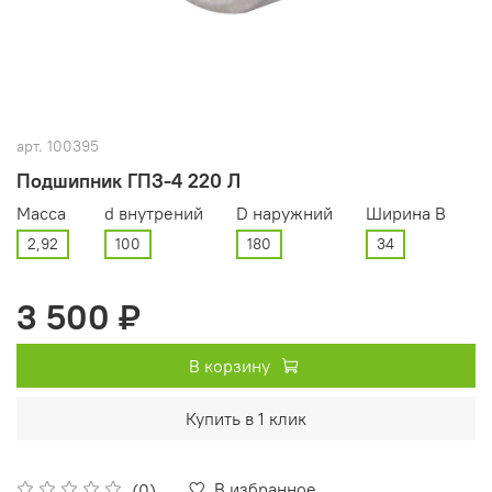
арт.
100395
Подшипник ГПЗ-4 220 Л
Масса
d внутрений
D наружний
Ширина В
2,92
100
180
34
3 500 ₽
В корзину
Купить в 1 клик
В избранное
(0)