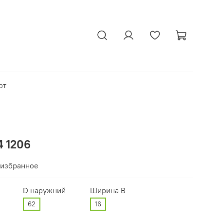
рт
 1206
 избранное
D наружний
Ширина В
62
16