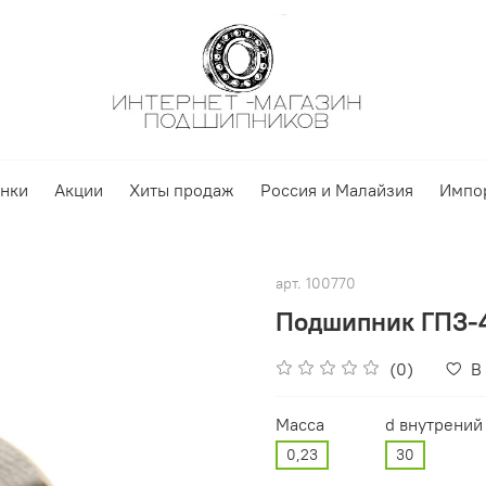
нки
Акции
Хиты продаж
Россия и Малайзия
Импо
арт.
100770
Подшипник ГПЗ-4
(0)
В
Масса
d внутрений
0,23
30