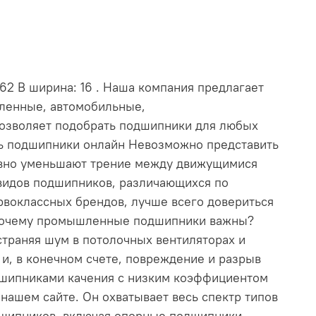
62 В ширина: 16 . Наша компания предлагает
шленные, автомобильные,
позволяет подобрать подшипники для любых
ть подшипники онлайн Невозможно представить
ивно уменьшают трение между движущимися
видов подшипников, различающихся по
рвоклассных брендов, лучше всего довериться
. Почему промышленные подшипники важны?
траняя шум в потолочных вентиляторах и
и, в конечном счете, повреждение и разрыв
дшипниками качения с низким коэффициентом
ашем сайте. Он охватывает весь спектр типов
дшипников, включая опорные подшипники,