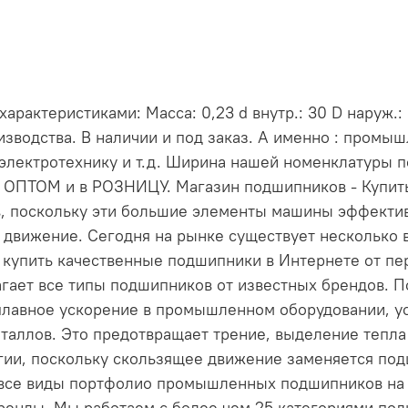
актеристиками: Масса: 0,23 d внутр.: 30 D наруж.: 
зводства. В наличии и под заказ. А именно : промы
электротехнику и т.д. Ширина нашей номенклатуры 
и ОПТОМ и в РОЗНИЦУ. Магазин подшипников - Купи
, поскольку эти большие элементы машины эффект
 движение. Сегодня на рынке существует несколько 
е купить качественные подшипники в Интернете от пе
длагает все типы подшипников от известных брендов
лавное ускорение в промышленном оборудовании, ус
таллов. Это предотвращает трение, выделение тепла 
ргии, поскольку скользящее движение заменяется по
 все виды портфолио промышленных подшипников на н
енды. Мы работаем с более чем 25 категориями по