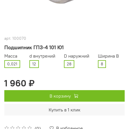
арт.
100070
Подшипник ГПЗ-4 101 Ю1
Масса
d внутрений
D наружний
Ширина В
0,021
12
28
8
1 960 ₽
В корзину
Купить в 1 клик
В избранное
(0)