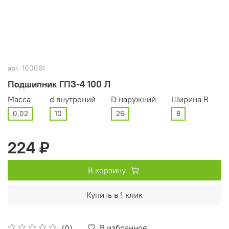
арт.
100061
Подшипник ГПЗ-4 100 Л
Масса
d внутрений
D наружний
Ширина В
0,02
10
26
8
224 ₽
В корзину
Купить в 1 клик
В избранное
(0)