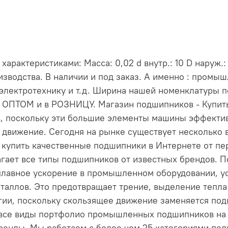
рактеристиками: Масса: 0,02 d внутр.: 10 D наруж.:
зводства. В наличии и под заказ. А именно : промы
электротехнику и т.д. Ширина нашей номенклатуры 
и ОПТОМ и в РОЗНИЦУ. Магазин подшипников - Купи
, поскольку эти большие элементы машины эффект
 движение. Сегодня на рынке существует несколько 
е купить качественные подшипники в Интернете от пе
длагает все типы подшипников от известных брендов
лавное ускорение в промышленном оборудовании, ус
таллов. Это предотвращает трение, выделение тепла 
ргии, поскольку скользящее движение заменяется по
 все виды портфолио промышленных подшипников на н
енды. Мы работаем с более чем 25 категориями по