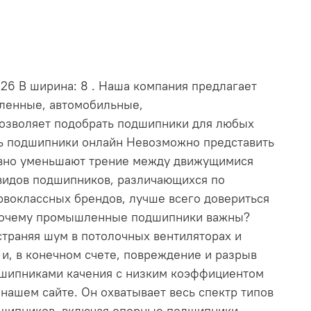
 26 В ширина: 8 . Наша компания предлагает
шленные, автомобильные,
позволяет подобрать подшипники для любых
ть подшипники онлайн Невозможно представить
ивно уменьшают трение между движущимися
видов подшипников, различающихся по
рвоклассных брендов, лучше всего довериться
. Почему промышленные подшипники важны?
траняя шум в потолочных вентиляторах и
и, в конечном счете, повреждение и разрыв
дшипниками качения с низким коэффициентом
ашем сайте. Он охватывает весь спектр типов
дшипников, включая опорные подшипники,