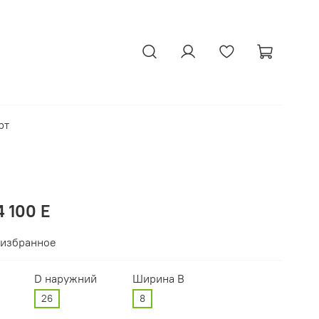
рт
 100 Е
 избранное
D наружний
Ширина В
26
8