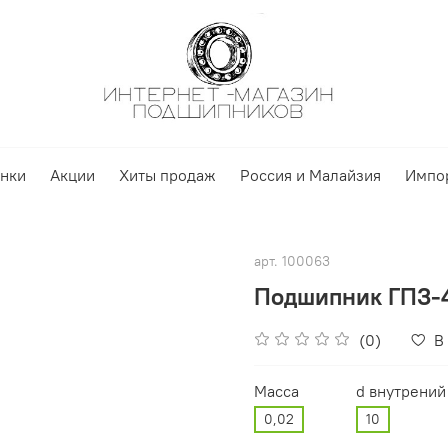
нки
Акции
Хиты продаж
Россия и Малайзия
Импо
арт.
100063
Подшипник ГПЗ-4
(0)
В
Масса
d внутрений
0,02
10