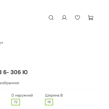
рт
 6- 306 Ю
 избранное
D наружний
Ширина В
72
19