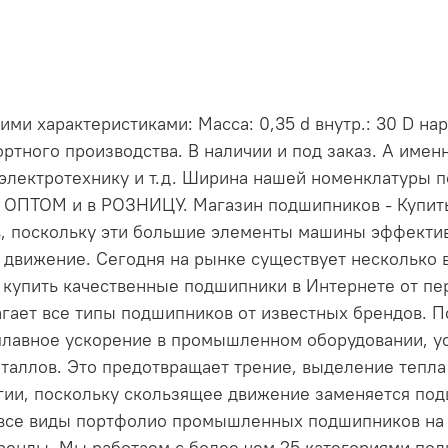
 характеристиками: Масса: 0,35 d внутр.: 30 D нару
ртного производства. В наличии и под заказ. А име
электротехнику и т.д. Ширина нашей номенклатуры 
и ОПТОМ и в РОЗНИЦУ. Магазин подшипников - Купи
, поскольку эти большие элементы машины эффект
 движение. Сегодня на рынке существует несколько 
е купить качественные подшипники в Интернете от пе
длагает все типы подшипников от известных брендов
лавное ускорение в промышленном оборудовании, ус
таллов. Это предотвращает трение, выделение тепла 
ргии, поскольку скользящее движение заменяется по
 все виды портфолио промышленных подшипников на н
енды. Мы работаем с более чем 25 категориями по