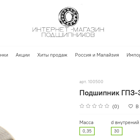
нки
Акции
Хиты продаж
Россия и Малайзия
Импо
арт.
100500
Подшипник ГПЗ-3
(0)
В
Масса
d внутрений
0,35
30