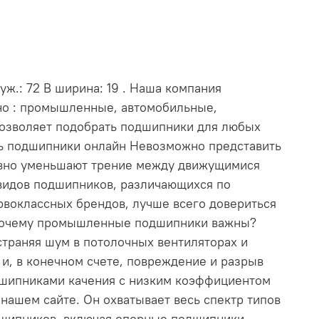
ж.: 72 В ширина: 19 . Наша компания
нно : промышленные, автомобильные,
позволяет подобрать подшипники для любых
ть подшипники онлайн Невозможно представить
ивно уменьшают трение между движущимися
видов подшипников, различающихся по
рвоклассных брендов, лучше всего довериться
. Почему промышленные подшипники важны?
траняя шум в потолочных вентиляторах и
и, в конечном счете, повреждение и разрыв
дшипниками качения с низким коэффициентом
ашем сайте. Он охватывает весь спектр типов
дшипников, включая опорные подшипники,