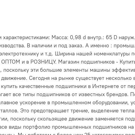
арактеристиками: Масса: 0,98 d внутр.: 65 D наруж.
зводства. В наличии и под заказ. А именно : промы
электротехнику и т.д. Ширина нашей номенклатуры 
и ОПТОМ и в РОЗНИЦУ. Магазин подшипников - Купи
, поскольку эти большие элементы машины эффект
 движение. Сегодня на рынке существует несколько 
е купить качественные подшипники в Интернете от пе
длагает все типы подшипников от известных брендов
лавное ускорение в промышленном оборудовании, ус
таллов. Это предотвращает трение, выделение тепла 
ргии, поскольку скользящее движение заменяется по
 все виды портфолио промышленных подшипников на н
енды. Мы работаем с более чем 25 категориями по