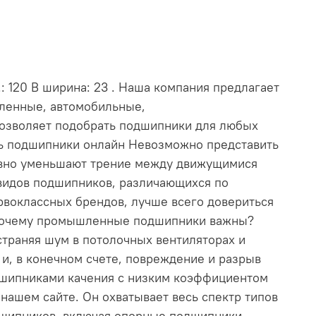
: 120 В ширина: 23 . Наша компания предлагает
шленные, автомобильные,
позволяет подобрать подшипники для любых
ть подшипники онлайн Невозможно представить
ивно уменьшают трение между движущимися
видов подшипников, различающихся по
рвоклассных брендов, лучше всего довериться
. Почему промышленные подшипники важны?
траняя шум в потолочных вентиляторах и
и, в конечном счете, повреждение и разрыв
дшипниками качения с низким коэффициентом
ашем сайте. Он охватывает весь спектр типов
дшипников, включая опорные подшипники,