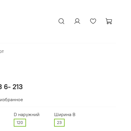
рт
 6- 213
 избранное
D наружний
Ширина В
120
23