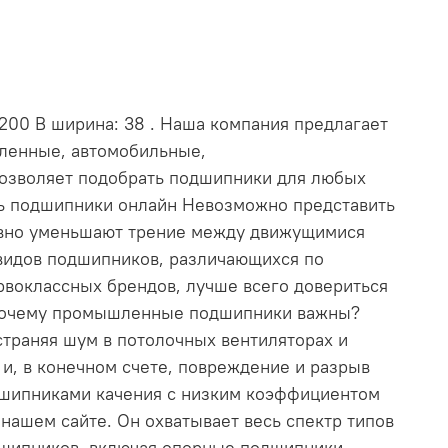
 200 В ширина: 38 . Наша компания предлагает
шленные, автомобильные,
позволяет подобрать подшипники для любых
ть подшипники онлайн Невозможно представить
ивно уменьшают трение между движущимися
видов подшипников, различающихся по
рвоклассных брендов, лучше всего довериться
. Почему промышленные подшипники важны?
траняя шум в потолочных вентиляторах и
и, в конечном счете, повреждение и разрыв
дшипниками качения с низким коэффициентом
ашем сайте. Он охватывает весь спектр типов
дшипников, включая опорные подшипники,