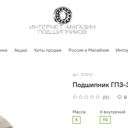
нки
Акции
Хиты продаж
Россия и Малайзия
Импо
арт.
101013
Подшипник ГПЗ-3
(0)
В
Масса
d внутрений
6
110