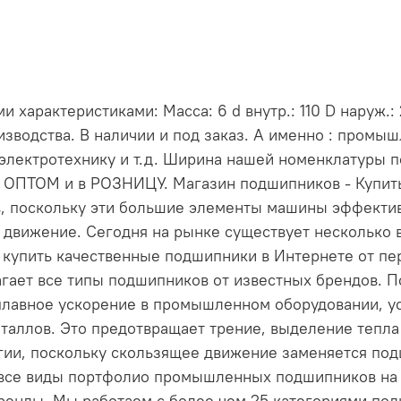
арактеристиками: Масса: 6 d внутр.: 110 D наруж.:
зводства. В наличии и под заказ. А именно : промы
электротехнику и т.д. Ширина нашей номенклатуры 
и ОПТОМ и в РОЗНИЦУ. Магазин подшипников - Купи
, поскольку эти большие элементы машины эффект
 движение. Сегодня на рынке существует несколько 
е купить качественные подшипники в Интернете от пе
длагает все типы подшипников от известных брендов
лавное ускорение в промышленном оборудовании, ус
таллов. Это предотвращает трение, выделение тепла 
ргии, поскольку скользящее движение заменяется по
 все виды портфолио промышленных подшипников на н
енды. Мы работаем с более чем 25 категориями по