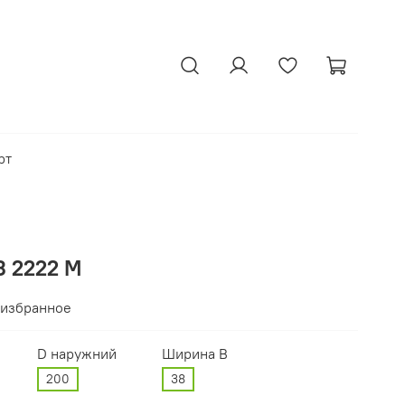
рт
 2222 М
 избранное
D наружний
Ширина В
200
38