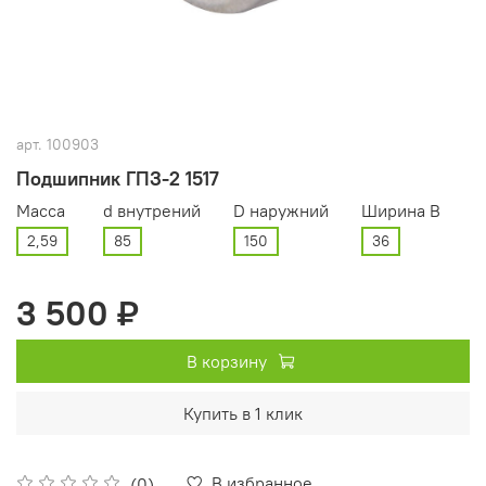
арт.
100903
Подшипник ГПЗ-2 1517
Масса
d внутрений
D наружний
Ширина В
2,59
85
150
36
3 500 ₽
В корзину
Купить в 1 клик
В избранное
(0)