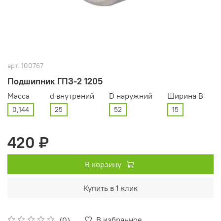
арт.
100767
Подшипник ГПЗ-2 1205
Масса
d внутрений
D наружний
Ширина В
0,144
25
52
15
420 ₽
В корзину
Купить в 1 клик
В избранное
(0)