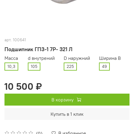
арт.
100641
Подшипник ГПЗ-1 7Р- 321 Л
Масса
d внутрений
D наружний
Ширина В
10,3
105
225
49
10 500 ₽
В корзину
Купить в 1 клик
В избранное
(0)