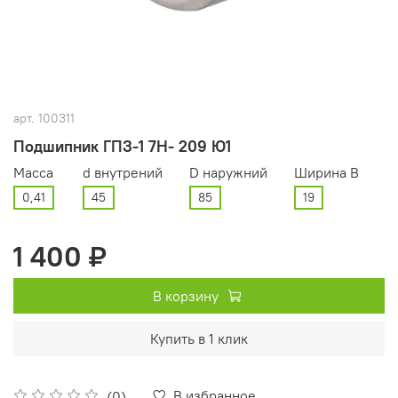
арт.
100311
Подшипник ГПЗ-1 7Н- 209 Ю1
Масса
d внутрений
D наружний
Ширина В
0,41
45
85
19
1 400 ₽
В корзину
Купить в 1 клик
В избранное
(0)