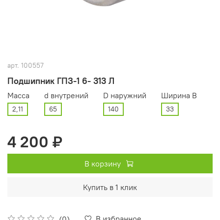
арт.
100557
Подшипник ГПЗ-1 6- 313 Л
Масса
d внутрений
D наружний
Ширина В
2,11
65
140
33
4 200 ₽
В корзину
Купить в 1 клик
В избранное
(0)