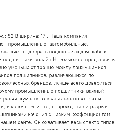
.: 62 В ширина: 17 . Наша компания
нно : промышленные, автомобильные,
позволяет подобрать подшипники для любых
ть подшипники онлайн Невозможно представить
ивно уменьшают трение между движущимися
видов подшипников, различающихся по
рвоклассных брендов, лучше всего довериться
. Почему промышленные подшипники важны?
траняя шум в потолочных вентиляторах и
и, в конечном счете, повреждение и разрыв
дшипниками качения с низким коэффициентом
ашем сайте. Он охватывает весь спектр типов
дшипников, включая опорные подшипники,