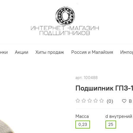
нки
Акции
Хиты продаж
Россия и Малайзия
Импо
арт.
100488
Подшипник ГПЗ-1
(0)
В
Масса
d внутрений
0,23
25