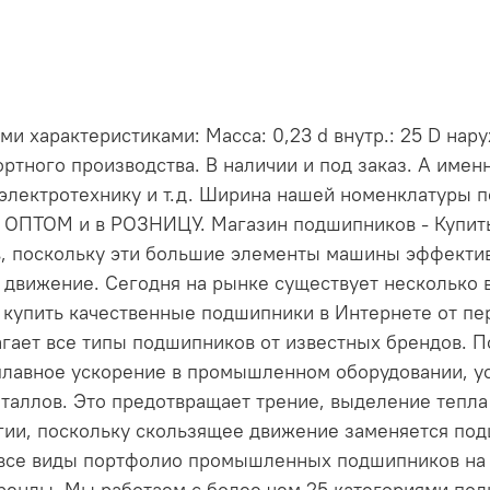
 характеристиками: Масса: 0,23 d внутр.: 25 D наруж
ртного производства. В наличии и под заказ. А име
электротехнику и т.д. Ширина нашей номенклатуры 
и ОПТОМ и в РОЗНИЦУ. Магазин подшипников - Купи
, поскольку эти большие элементы машины эффект
 движение. Сегодня на рынке существует несколько 
е купить качественные подшипники в Интернете от пе
длагает все типы подшипников от известных брендов
лавное ускорение в промышленном оборудовании, ус
таллов. Это предотвращает трение, выделение тепла 
ргии, поскольку скользящее движение заменяется по
 все виды портфолио промышленных подшипников на н
енды. Мы работаем с более чем 25 категориями по