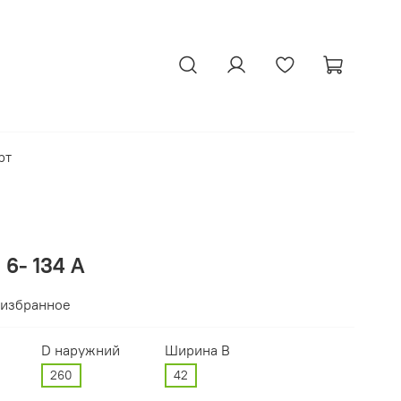
рт
6- 134 А
 избранное
D наружний
Ширина В
260
42