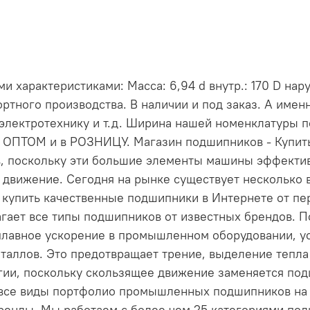
 характеристиками: Масса: 6,94 d внутр.: 170 D нару
ртного производства. В наличии и под заказ. А име
электротехнику и т.д. Ширина нашей номенклатуры 
и ОПТОМ и в РОЗНИЦУ. Магазин подшипников - Купи
, поскольку эти большие элементы машины эффект
 движение. Сегодня на рынке существует несколько 
е купить качественные подшипники в Интернете от пе
длагает все типы подшипников от известных брендов
лавное ускорение в промышленном оборудовании, ус
таллов. Это предотвращает трение, выделение тепла 
ргии, поскольку скользящее движение заменяется по
 все виды портфолио промышленных подшипников на н
енды. Мы работаем с более чем 25 категориями по