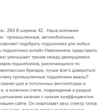
ж.: 260 В ширина: 42 . Наша компания
нно : промышленные, автомобильные,
позволяет подобрать подшипники для любых
ть подшипники онлайн Невозможно представить
ивно уменьшают трение между движущимися
видов подшипников, различающихся по
рвоклассных брендов, лучше всего довериться
. Почему промышленные подшипники важны?
траняя шум в потолочных вентиляторах и
и, в конечном счете, повреждение и разрыв
дшипниками качения с низким коэффициентом
ашем сайте. Он охватывает весь спектр типов
дшипников, включая опорные подшипники,