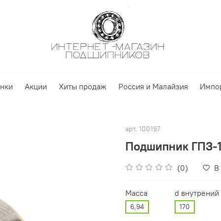
нки
Акции
Хиты продаж
Россия и Малайзия
Импо
арт.
100197
Подшипник ГПЗ-1 
(0)
В
Масса
d внутрений
6,94
170