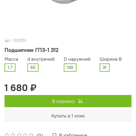
арт.
100551
Подшипник ГПЗ-1 312
Масса
d внутрений
D наружний
Ширина В
1,7
60
130
31
1 680 ₽
В корзину
Купить в 1 клик
В избранное
(0)