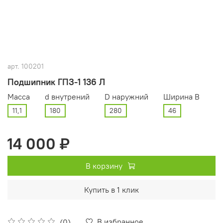
арт.
100201
Подшипник ГПЗ-1 136 Л
Масса
d внутрений
D наружний
Ширина В
11,1
180
280
46
14 000 ₽
В корзину
Купить в 1 клик
В избранное
(0)