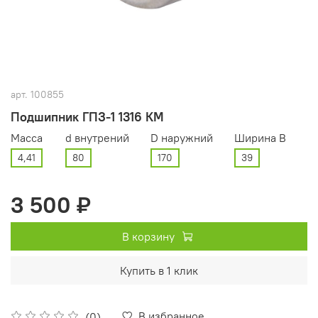
арт.
100855
Подшипник ГПЗ-1 1316 КМ
Масса
d внутрений
D наружний
Ширина В
4,41
80
170
39
3 500 ₽
В корзину
Купить в 1 клик
В избранное
(0)