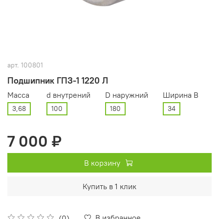
арт.
100801
Подшипник ГПЗ-1 1220 Л
Масса
d внутрений
D наружний
Ширина В
3,68
100
180
34
7 000 ₽
В корзину
Купить в 1 клик
В избранное
(0)