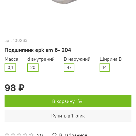
арт.
100263
Подшипник epk sm 6- 204
Масса
d внутрений
D наружний
Ширина В
0,1
20
47
14
98 ₽
В корзину
Купить в 1 клик
В избранное
(0)