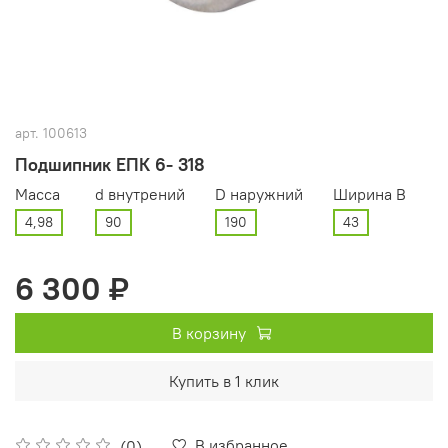
арт.
100613
Подшипник ЕПК 6- 318
Масса
d внутрений
D наружний
Ширина В
4,98
90
190
43
6 300 ₽
В корзину
Купить в 1 клик
В избранное
(0)