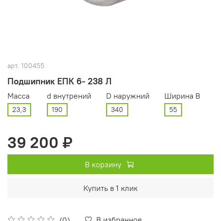
арт.
100455
Подшипник ЕПК 6- 238 Л
Масса
d внутрений
D наружний
Ширина В
23,3
190
340
55
39 200 ₽
В корзину
Купить в 1 клик
В избранное
(0)