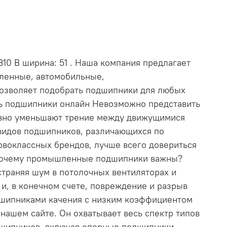
310 В ширина: 51 . Наша компания предлагает
шленные, автомобильные,
позволяет подобрать подшипники для любых
ть подшипники онлайн Невозможно представить
ивно уменьшают трение между движущимися
видов подшипников, различающихся по
рвоклассных брендов, лучше всего довериться
. Почему промышленные подшипники важны?
траняя шум в потолочных вентиляторах и
и, в конечном счете, повреждение и разрыв
дшипниками качения с низким коэффициентом
ашем сайте. Он охватывает весь спектр типов
дшипников, включая опорные подшипники,