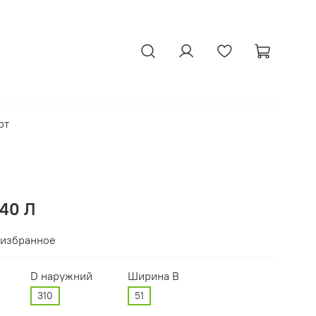
рт
40 Л
 избранное
D наружний
Ширина В
310
51