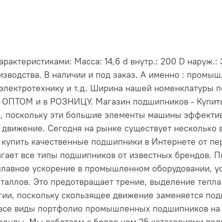
ктеристиками: Масса: 14,6 d внутр.: 200 D наруж.: 
зводства. В наличии и под заказ. А именно : промы
электротехнику и т.д. Ширина нашей номенклатуры 
и ОПТОМ и в РОЗНИЦУ. Магазин подшипников - Купи
, поскольку эти большие элементы машины эффект
 движение. Сегодня на рынке существует несколько 
е купить качественные подшипники в Интернете от пе
длагает все типы подшипников от известных брендов
лавное ускорение в промышленном оборудовании, ус
таллов. Это предотвращает трение, выделение тепла 
ргии, поскольку скользящее движение заменяется по
 все виды портфолио промышленных подшипников на н
енды. Мы работаем с более чем 25 категориями по