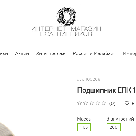
нки
Акции
Хиты продаж
Россия и Малайзия
Импо
арт.
100206
Подшипник ЕПК 1
(0)
В
Масса
d внутрений
14,6
200