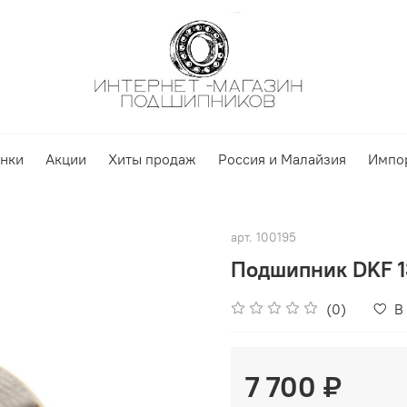
нки
Акции
Хиты продаж
Россия и Малайзия
Импо
арт.
100195
Подшипник DKF 
(0)
В
7 700 ₽