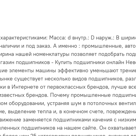
рактеристиками: Масса: d внутр.: D наруж.: В шири
 наличии и под заказ. А именно : промышленные, ав
Ширина нашей номенклатуры позволяет подобрать под
газин подшипников - Купить подшипники онлайн Нев
ьшие элементы машины эффективно уменьшают трени
ынке существует несколько видов подшипников, раз
и в Интернете от первоклассных брендов, лучше все
т известных брендов. Почему промышленные подшип
м оборудовании, устраняя шум в потолочных вентиля
е, выделение тепла и, в конечном счете, повреждени
движение заменяется подшипниками качения с низки
ленных подшипников на нашем сайте. Он охватывает
 более чем 25 категориями подшипников, включая о