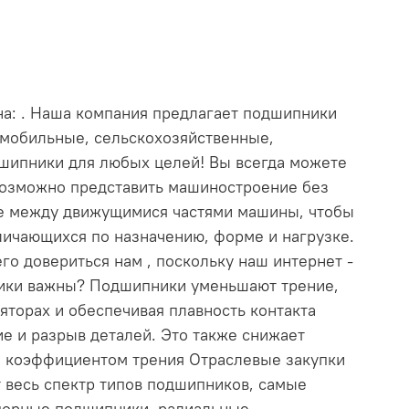
на: . Наша компания предлагает подшипники
томобильные, сельскохозяйственные,
шипники для любых целей! Вы всегда можете
озможно представить машиностроение без
е между движущимися частями машины, чтобы
личающихся по назначению, форме и нагрузке.
го довериться нам , поскольку наш интернет -
ники важны? Подшипники уменьшают трение,
торах и обеспечивая плавность контакта
е и разрыв деталей. Это также снижает
м коэффициентом трения Отраслевые закупки
 весь спектр типов подшипников, самые
порные подшипники, радиальные,