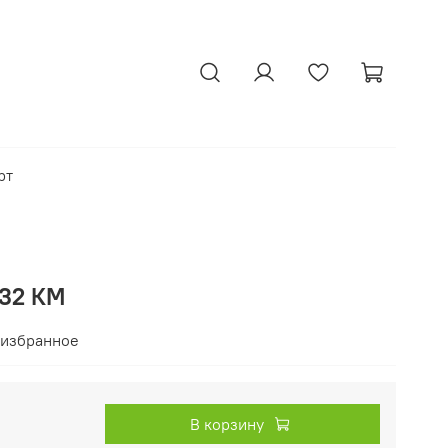
рт
132 КМ
 избранное
В корзину