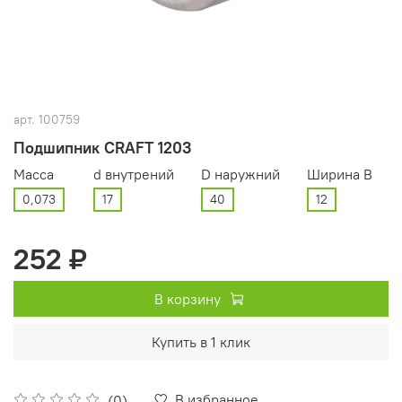
арт.
100759
Подшипник CRAFT 1203
Масса
d внутрений
D наружний
Ширина В
0,073
17
40
12
252 ₽
В корзину
Купить в 1 клик
В избранное
(0)