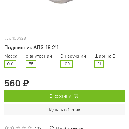
арт.
100328
Подшипник АПЗ-18 211
Масса
d внутрений
D наружний
Ширина В
0,6
55
100
21
560 ₽
В корзину
Купить в 1 клик
В избранное
(0)