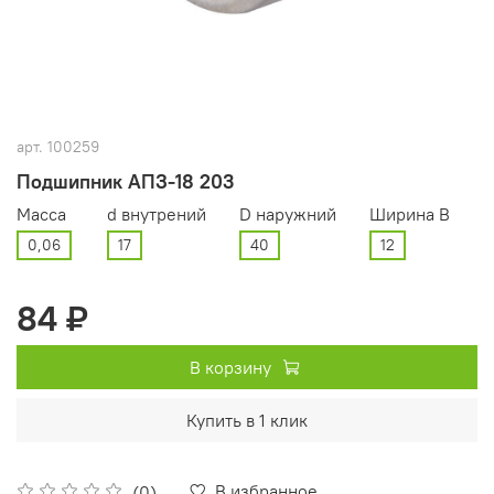
арт.
100259
Подшипник АПЗ-18 203
Масса
d внутрений
D наружний
Ширина В
0,06
17
40
12
84 ₽
В корзину
Купить в 1 клик
В избранное
(0)