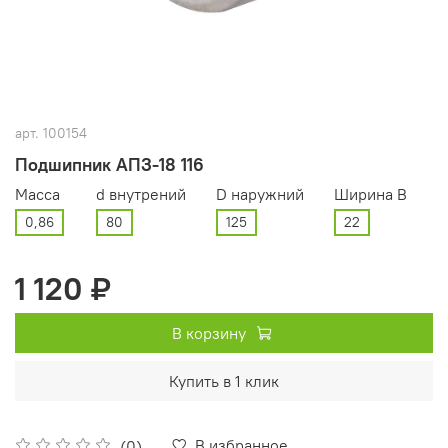
арт.
100154
Подшипник АПЗ-18 116
Масса
d внутрений
D наружний
Ширина В
0,86
80
125
22
1 120 ₽
В корзину
Купить в 1 клик
В избранное
(0)