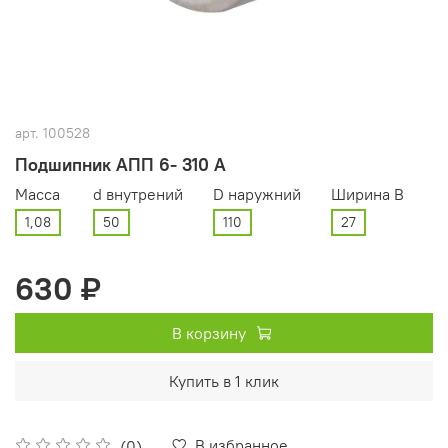
арт.
100528
Подшипник АПП 6- 310 А
Масса
d внутрений
D наружний
Ширина В
1,08
50
110
27
630 ₽
В корзину
Купить в 1 клик
В избранное
(0)