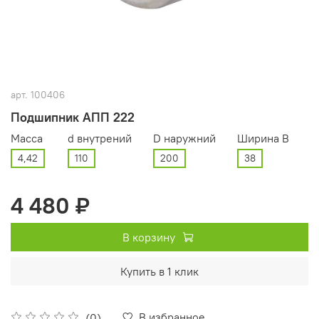
арт.
100406
Подшипник АПП 222
Масса
d внутрений
D наружний
Ширина В
4,42
110
200
38
4 480 ₽
В корзину
Купить в 1 клик
В избранное
(0)