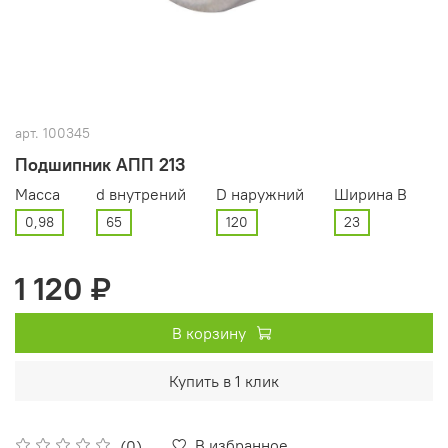
арт.
100345
Подшипник АПП 213
Масса
d внутрений
D наружний
Ширина В
0,98
65
120
23
1 120 ₽
В корзину
Купить в 1 клик
В избранное
(0)