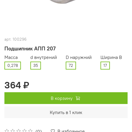
арт.
100296
Подшипник АПП 207
Масса
d внутрений
D наружний
Ширина В
0,278
35
72
17
364 ₽
В корзину
Купить в 1 клик
В избранное
(0)