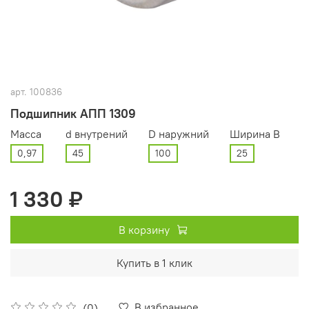
арт.
100836
Подшипник АПП 1309
Масса
d внутрений
D наружний
Ширина В
0,97
45
100
25
1 330 ₽
В корзину
Купить в 1 клик
В избранное
(0)