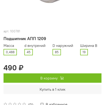
арт.
100781
Подшипник АПП 1209
Масса
d внутрений
D наружний
Ширина В
0,488
45
85
19
490 ₽
В корзину
Купить в 1 клик
В избранное
(0)