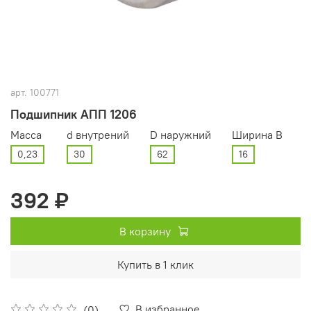
арт.
100771
Подшипник АПП 1206
Масса
d внутрений
D наружний
Ширина В
0,23
30
62
16
392 ₽
В корзину
Купить в 1 клик
В избранное
(0)