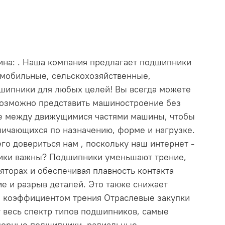
ина: . Наша компания предлагает подшипники
томобильные, сельскохозяйственные,
шипники для любых целей! Вы всегда можете
озможно представить машиностроение без
е между движущимися частями машины, чтобы
личающихся по назначению, форме и нагрузке.
го довериться нам , поскольку наш интернет -
ники важны? Подшипники уменьшают трение,
торах и обеспечивая плавность контакта
е и разрыв деталей. Это также снижает
м коэффициентом трения Отраслевые закупки
 весь спектр типов подшипников, самые
порные подшипники, радиальные,