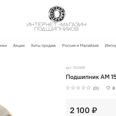
нки
Акции
Хиты продаж
Россия и Малайзия
Импо
арт.
100886
Подшипник AM 1
(0)
В
2 100 ₽