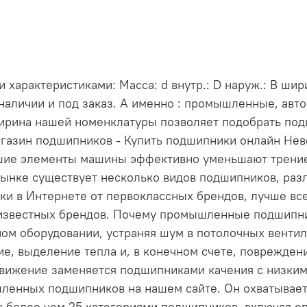
арактеристиками: Масса: d внутр.: D наруж.: В шир
 наличии и под заказ. А именно : промышленные, ав
Ширина нашей номенклатуры позволяет подобрать под
газин подшипников - Купить подшипники онлайн Нев
ьшие элементы машины эффективно уменьшают трени
ынке существует несколько видов подшипников, раз
и в Интернете от первоклассных брендов, лучше все
т известных брендов. Почему промышленные подшип
м оборудовании, устраняя шум в потолочных вентиля
е, выделение тепла и, в конечном счете, повреждени
движение заменяется подшипниками качения с низки
ленных подшипников на нашем сайте. Он охватывает
 более чем 25 категориями подшипников, включая о