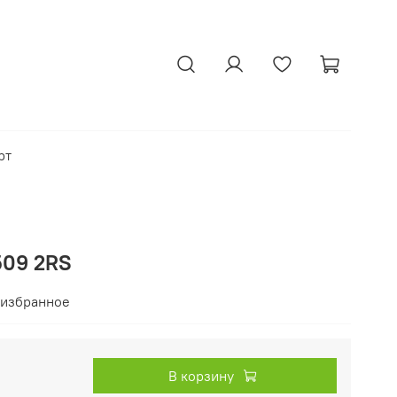
рт
509 2RS
 избранное
В корзину