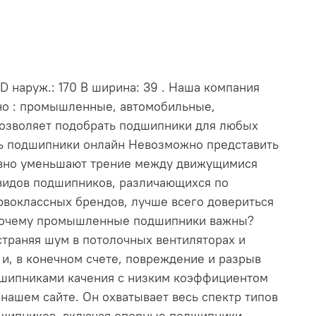
D наруж.: 170 В ширина: 39 . Наша компания
нно : промышленные, автомобильные,
позволяет подобрать подшипники для любых
ть подшипники онлайн Невозможно представить
ивно уменьшают трение между движущимися
видов подшипников, различающихся по
рвоклассных брендов, лучше всего довериться
. Почему промышленные подшипники важны?
траняя шум в потолочных вентиляторах и
и, в конечном счете, повреждение и разрыв
дшипниками качения с низким коэффициентом
ашем сайте. Он охватывает весь спектр типов
дшипников, включая опорные подшипники,