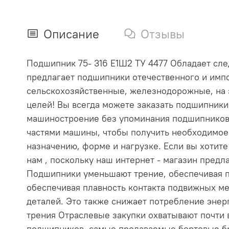
Описание
Отзывы
Подшипник 75- 316 Е1Ш2 ТУ 4477 Обладает след
предлагает подшипники отечественного и импо
сельскохозяйственные, железнодорожные, на 
целей! Вы всегда можете заказать подшипник
машиностроение без упоминания подшипников
частями машины, чтобы получить необходимое
назначению, форме и нагрузке. Если вы хотит
нам , поскольку наш интернет - магазин пре
Подшипники уменьшают трение, обеспечивая п
обеспечивая плавность контакта подвижных ме
деталей. Это также снижает потребление эне
трения Отраслевые закупки охватывают почти
подшипников, самые продаваемые бортовые бр