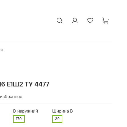
рт
16 Е1Ш2 ТУ 4477
 избранное
D наружний
Ширина В
170
39