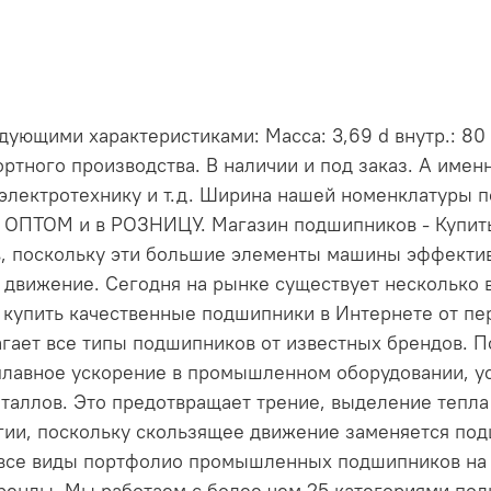
ующими характеристиками: Масса: 3,69 d внутр.: 80 
ртного производства. В наличии и под заказ. А име
электротехнику и т.д. Ширина нашей номенклатуры 
и ОПТОМ и в РОЗНИЦУ. Магазин подшипников - Купи
, поскольку эти большие элементы машины эффект
 движение. Сегодня на рынке существует несколько 
е купить качественные подшипники в Интернете от пе
длагает все типы подшипников от известных брендов
лавное ускорение в промышленном оборудовании, ус
таллов. Это предотвращает трение, выделение тепла 
ргии, поскольку скользящее движение заменяется по
 все виды портфолио промышленных подшипников на н
енды. Мы работаем с более чем 25 категориями по