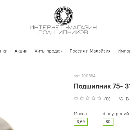
нки
Акции
Хиты продаж
Россия и Малайзия
Импо
арт.
100594
Подшипник 75- 3
(0)
В
Масса
d внутрений
3,69
80