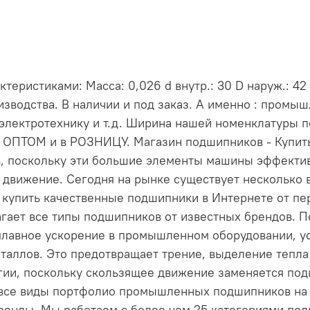
еристиками: Масса: 0,026 d внутр.: 30 D наруж.: 42
зводства. В наличии и под заказ. А именно : промы
электротехнику и т.д. Ширина нашей номенклатуры 
и ОПТОМ и в РОЗНИЦУ. Магазин подшипников - Купи
, поскольку эти большие элементы машины эффект
 движение. Сегодня на рынке существует несколько 
е купить качественные подшипники в Интернете от пе
длагает все типы подшипников от известных брендов
лавное ускорение в промышленном оборудовании, ус
таллов. Это предотвращает трение, выделение тепла 
ргии, поскольку скользящее движение заменяется по
 все виды портфолио промышленных подшипников на н
енды. Мы работаем с более чем 25 категориями по