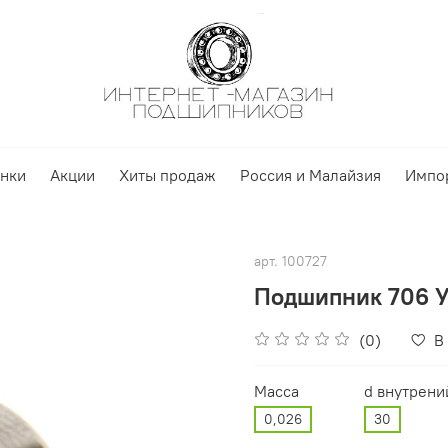
нки
Акции
Хиты продаж
Россия и Малайзия
Импо
арт.
100727
Подшипник 706 
(0)
В
Масса
d внутрени
0,026
30