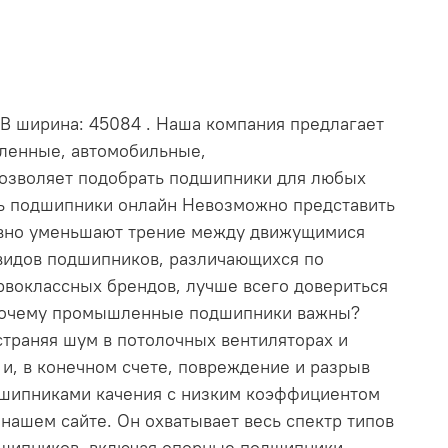
 В ширина: 45084 . Наша компания предлагает
шленные, автомобильные,
позволяет подобрать подшипники для любых
ть подшипники онлайн Невозможно представить
ивно уменьшают трение между движущимися
видов подшипников, различающихся по
рвоклассных брендов, лучше всего довериться
. Почему промышленные подшипники важны?
траняя шум в потолочных вентиляторах и
и, в конечном счете, повреждение и разрыв
дшипниками качения с низким коэффициентом
ашем сайте. Он охватывает весь спектр типов
дшипников, включая опорные подшипники,