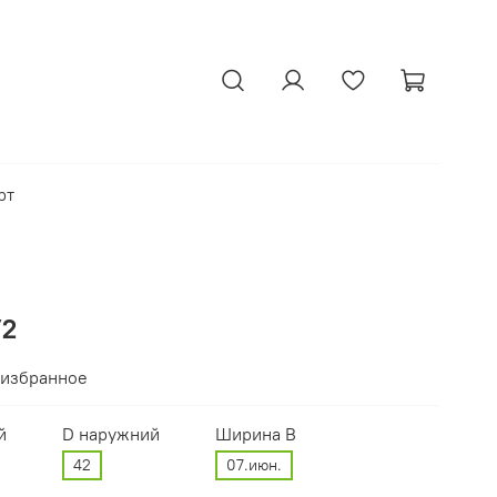
рт
У2
 избранное
й
D наружний
Ширина В
42
07.июн.