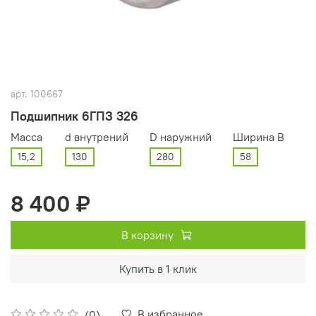
арт.
100667
Подшипник 6ГПЗ 326
Масса
d внутрений
D наружний
Ширина В
15,2
130
280
58
8 400 ₽
В корзину
Купить в 1 клик
В избранное
(0)