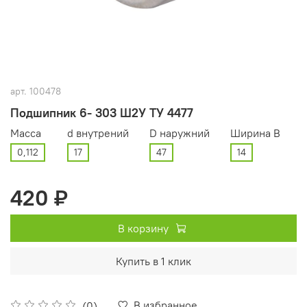
арт.
100478
Подшипник 6- 303 Ш2У ТУ 4477
Масса
d внутрений
D наружний
Ширина В
0,112
17
47
14
420 ₽
В корзину
Купить в 1 клик
В избранное
(0)