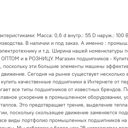
теристиками: Масса: 0,6 d внутр.: 55 D наруж.: 100 
зводства. В наличии и под заказ. А именно : промы
электротехнику и т.д. Ширина нашей номенклатуры 
и ОПТОМ и в РОЗНИЦУ. Магазин подшипников - Купи
, поскольку эти большие элементы машины эффект
 движение. Сегодня на рынке существует несколько 
е купить качественные подшипники в Интернете от пе
длагает все типы подшипников от известных брендов
лавное ускорение в промышленном оборудовании, ус
таллов. Это предотвращает трение, выделение тепла 
ргии, поскольку скользящее движение заменяется по
 все виды портфолио промышленных подшипников на н
енды. Мы работаем с более чем 25 категориями по