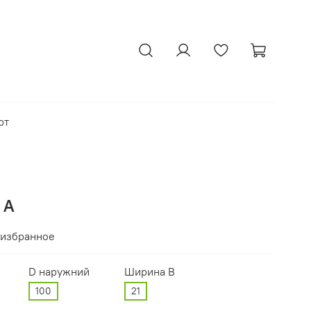
рт
 А
 избранное
D наружний
Ширина В
100
21