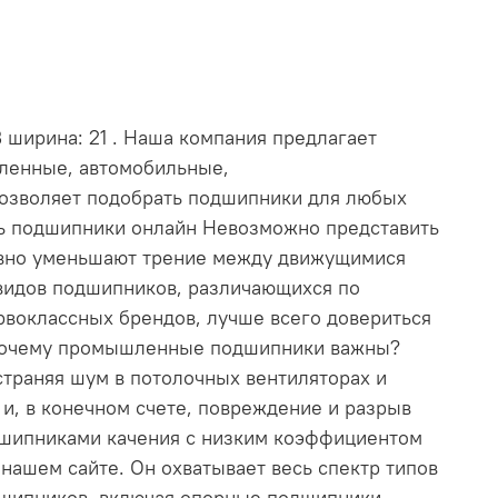
В ширина: 21 . Наша компания предлагает
шленные, автомобильные,
позволяет подобрать подшипники для любых
ть подшипники онлайн Невозможно представить
ивно уменьшают трение между движущимися
видов подшипников, различающихся по
рвоклассных брендов, лучше всего довериться
. Почему промышленные подшипники важны?
траняя шум в потолочных вентиляторах и
и, в конечном счете, повреждение и разрыв
дшипниками качения с низким коэффициентом
ашем сайте. Он охватывает весь спектр типов
дшипников, включая опорные подшипники,