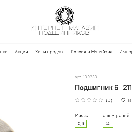
нки
Акции
Хиты продаж
Россия и Малайзия
Импо
арт.
100330
Подшипник 6- 211
(0)
В
Масса
d внутрений
0,6
55