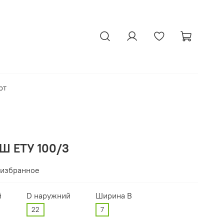
рт
 Ш ЕТУ 100/3
 избранное
й
D наружний
Ширина В
22
7