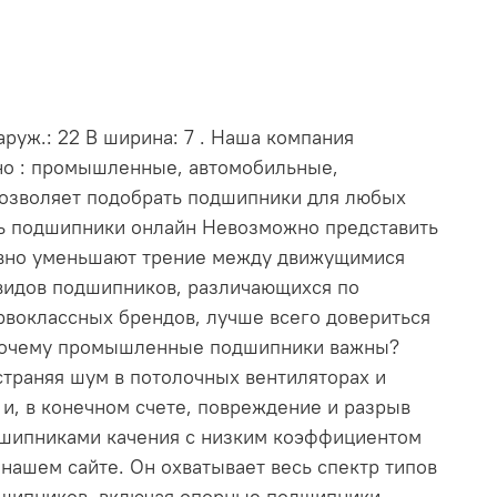
руж.: 22 В ширина: 7 . Наша компания
нно : промышленные, автомобильные,
позволяет подобрать подшипники для любых
ть подшипники онлайн Невозможно представить
ивно уменьшают трение между движущимися
видов подшипников, различающихся по
рвоклассных брендов, лучше всего довериться
. Почему промышленные подшипники важны?
траняя шум в потолочных вентиляторах и
и, в конечном счете, повреждение и разрыв
дшипниками качения с низким коэффициентом
ашем сайте. Он охватывает весь спектр типов
дшипников, включая опорные подшипники,