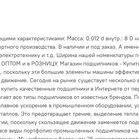
ими характеристиками: Масса: 0,012 d внутр.: 8 D на
ртного производства. В наличии и под заказ. А име
электротехнику и т.д. Ширина нашей номенклатуры 
и ОПТОМ и в РОЗНИЦУ. Магазин подшипников - Купи
, поскольку эти большие элементы машины эффект
 движение. Сегодня на рынке существует несколько 
е купить качественные подшипники в Интернете от пе
длагает все типы подшипников от известных брендов
лавное ускорение в промышленном оборудовании, ус
таллов. Это предотвращает трение, выделение тепла 
ргии, поскольку скользящее движение заменяется по
 все виды портфолио промышленных подшипников на н
енды. Мы работаем с более чем 25 категориями по